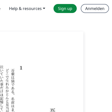
e
Help & resources
Sign up
Anmelden