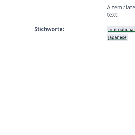
A template
text.
Stichworte:
Internationa
Japanese