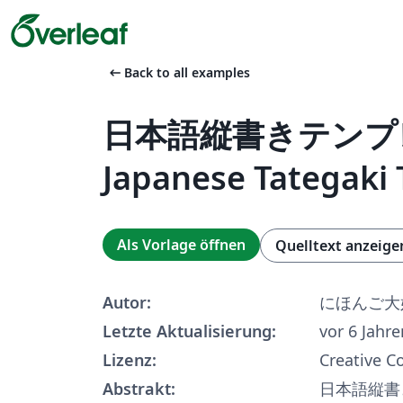
arrow_left_alt
Back to all examples
日本語縦書きテンプレ
Japanese Tategaki
Als Vorlage öffnen
Quelltext anzeige
Autor:
にほんご大
Letzte Aktualisierung:
vor 6 Jahre
Lizenz:
Creative 
Abstrakt:
日本語縦書