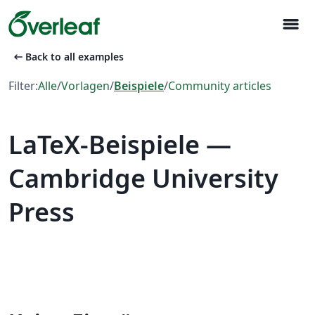
menu
arrow_left_alt
Back to all examples
Filter:
Alle
/
Vorlagen
/
Beispiele
/
Community articles
LaTeX-Beispiele —
Cambridge University
Press