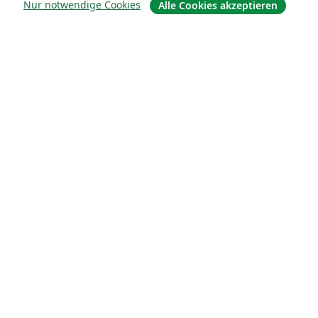
Nur notwendige Cookies
Alle Cookies akzeptieren
Über uns
Über uns
Karriere
Blog
Lösungen
For business
Für Universitäten
For government
Für Verlage
Customer stories
Lernen