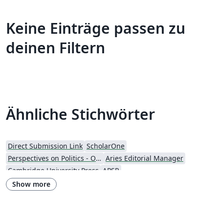
Keine Einträge passen zu
deinen Filtern
Ähnliche Stichwörter
Direct Submission Link
ScholarOne
Perspectives on Politics - Official
Aries Editorial Manager
Cambridge University Press
APSR
Nagoya Mathematical Journal
Journal articles
Show more