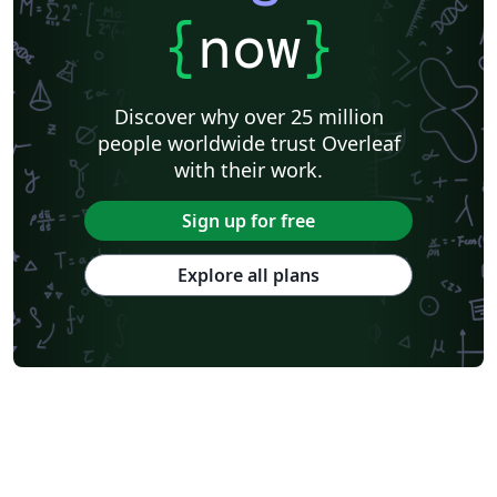
Westfälische Hochschule
Universität Rostock
HTL Pinkafeld
{
now
}
Hochschule Furtwangen University
Universität Duisburg-Essen
University of Bremen
Hochschule Darmstadt
BibTeX
Karlsruhe Institute of Technology
TU Dortmund
Discover why over 25 million
Albert-Ludwigs-Universität Freiburg
Invoices
Hochschule Heilbronn
people worldwide trust Overleaf
Project Plan
Saarland University
Abstract Booklet
with their work.
Journal articles
Bibliographies
Sign up for free
Explore all plans