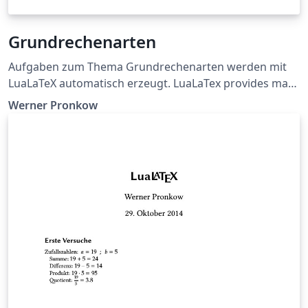
Grundrechenarten
Aufgaben zum Thema Grundrechenarten werden mit
LuaLaTeX automatisch erzeugt. LuaLaTex provides math
problems for the four basic arithmetical operations
Werner Pronkow
automatically.