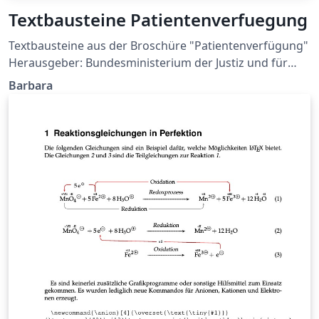
Textbausteine Patientenverfuegung
Textbausteine aus der Broschüre "Patientenverfügung"
Herausgeber: Bundesministerium der Justiz und für
Verbraucherschutz berücksichtigt die Vorgaben des
Barbara
BGH-Beschlusses (XII ZB 61/16) vom 06.07.2016
Textbausteine zur Broschüre "Patientenverfügung" im
Word-Format (abgerufen am 04.10.2016)