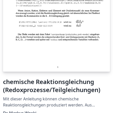
chemische Reaktionsgleichung
(Redoxprozesse/Teilgleichungen)
Mit dieser Anleitung können chemische
Reaktionsgleichungen produziert werden. Aus
didaktischen Gründen wird u.a. das Package "PSTricks"