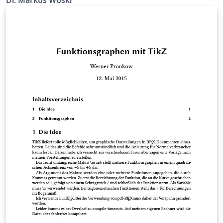
Dr. Markus Woski
verwendet, um Pfeile für die Verdeutlichung der
Elektronenwandung umzusetzen. Die Kommandos
\anion oder \kation erleichtern außerdem das
Einbinden von chemischen Formeln im Fließtext ohne
den Code unübersichtlich zu machen. $\anion{-II}{O}{}
{2}$ produziert das Oxid-Anion mit der Oxidationszahl
2... Achtung: mit "LaTeX dvipdf" kompilieren, sonst
werden utf8-Warnungen ausgegeben (Problem
bekannt...)