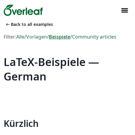
menu
arrow_left_alt
Back to all examples
Filter:
Alle
/
Vorlagen
/
Beispiele
/
Community articles
LaTeX-Beispiele —
German
Kürzlich