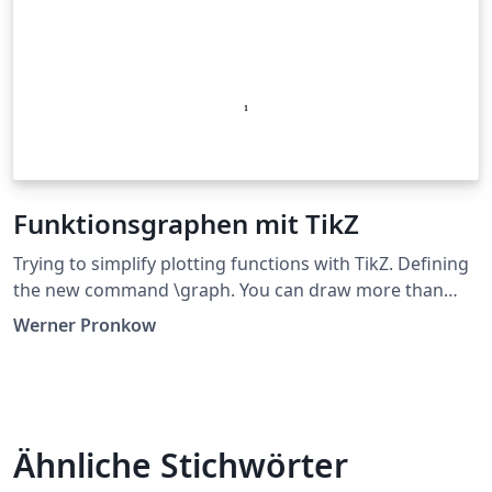
Funktionsgraphen mit TikZ
Trying to simplify plotting functions with TikZ. Defining
the new command \graph. You can draw more than
one functions in a coordinate system.
Werner Pronkow
Ähnliche Stichwörter