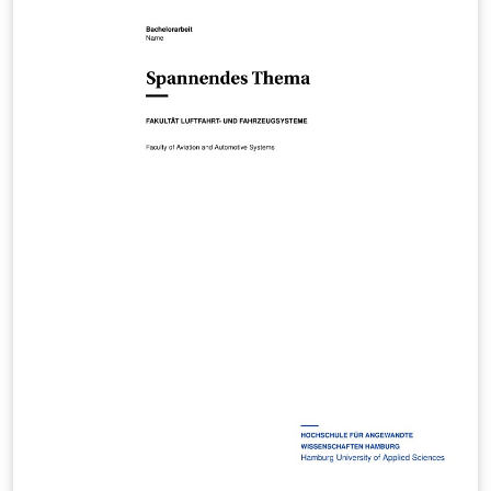
applicable formatting requirements are included in the
appendices to the degree-program module handbooks
in the HFH WebCampus (HFH login required):
https://campus.hamburger-fh.de/material/bug-
material/fb-technik Public HFH information about the
Faculty of Engineering: https://www.hfh-
fernstudium.de/fernhochschule-fachbereich-technik
Public HFH guidance on theses and the compulsory
Scientific Working module: https://www.hfh-
fernstudium.de/blog/abschlussarbeit-so-nimmst-du-
die-letzte-huerde-des-studiums Created and
maintained by Ilya Zarubin, lecturer at HFH. Source
code, documentation, and updates:
https://github.com/ilyaZar/hfh-latex-template