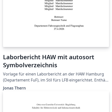
Laborbericht HAW mit autosort
Symbolverzeichnis
Vorlage für einen Laborbericht an der HAW Hamburg
(Departement FuF), im Stil fürs LFB eingerichtet. Enthält
ein Skript für ein Symbolverzeichnis, das automatisch
Jonas Thern
erstellt wird und einige Kurzbefehle fürs Einfügen von
Bildern und Einheiten.