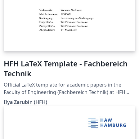
HFH LaTeX Template - Fachbereich
Technik
Official LaTeX template for academic papers in the
Faculty of Engineering (Fachbereich Technik) at HFH
Hamburger Fern-Hochschule. It is intended for seminar
Ilya Zarubin (HFH)
papers, term papers, bachelor's theses, and master's
theses, and supports documents in German and
English. The current degree-program-specific
requirements of HFH Hamburger Fern-Hochschule,
whenever updated, are pulled into this template. The