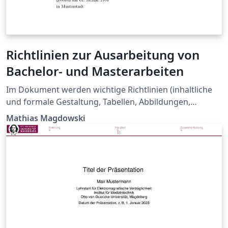
Richtlinien zur Ausarbeitung von
Bachelor- und Masterarbeiten
Im Dokument werden wichtige Richtlinien (inhaltliche
und formale Gestaltung, Tabellen, Abbildungen,
Formelsatz, Literaturangaben) zur Ausarbeitung für
Mathias Magdowski
Abschlussarbeiten zusammengefasst. Gleichzeit kann
das Dokument auch direkt als Vorlage für solche
Arbeiten benutzt werden. Das Dokument wurde am
Lehrstuhl für Elektromagnetische Verträglichkeit am
Institut für Medizintechnik entwickelt.