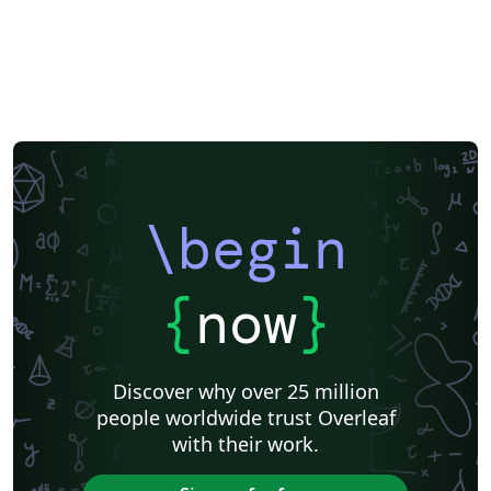
Technische Universität Berlin
PSTricks
Business Proposal
Astronomy & Astrophysics
Humanities
Fachhochschule der Wirtschaft
University of Applied Sciences Upper Austria (FH Oberösterreich)
Medical University of Vienna
Ludwig Maximilian University of Munich
Fachhochschule St. Pölten (St. Pölten University of Applied Sciences)
TU Dresden
Otto-von-Guericke-Universität Magdeburg
University of Passau
University of Vienna
Contract
FH Aachen
University of Innsbruck
TU Darmstadt
Augsburg University
\begin
Technical University of Munich
Hasso-Plattner Institute
University of Würzburg
Friedrich-Alexander University Erlangen-Nürnberg
Westfälische Hochschule
Universität Rostock
HTL Pinkafeld
{
now
}
Hochschule Furtwangen University
Universität Duisburg-Essen
University of Bremen
Hochschule Darmstadt
BibTeX
Karlsruhe Institute of Technology
TU Dortmund
Discover why over 25 million
Albert-Ludwigs-Universität Freiburg
Invoices
Hochschule Heilbronn
people worldwide trust Overleaf
Project Plan
Saarland University
Abstract Booklet
with their work.
Journal articles
Bibliographies