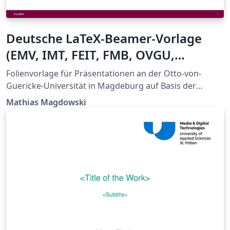
Deutsche LaTeX-Beamer-Vorlage
(EMV, IMT, FEIT, FMB, OVGU,
Stimulate)
Folienvorlage für Präsentationen an der Otto-von-
Guericke-Universität in Magdeburg auf Basis der
beamer-Dokumentklasse im 16:9-Format
Mathias Magdowski