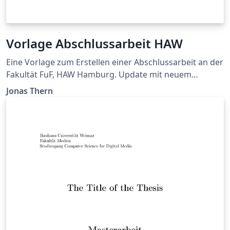
Vorlage Abschlussarbeit HAW
Eine Vorlage zum Erstellen einer Abschlussarbeit an der
Fakultät FuF, HAW Hamburg. Update mit neuem
Titelblatt. Das hinterlegte Symbolverzeichnis sortiert
Jonas Thern
verwendete Symbole nach DIN und wird anschließend
automatisiert erstellt. Enthält verschiedene
Selbsständigkeitserklärungen, einen Sperrvermerk und
eine Danksagung. Fragen, Vorschläge und Bugs unter
https://github.com/TheSecretJas/Vorlage-
Abschlussarbeit-HAW