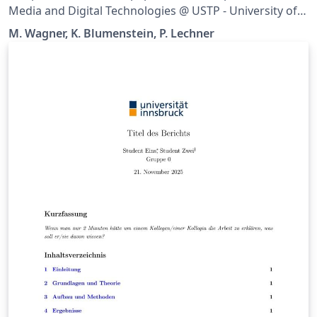
Media and Digital Technologies @ USTP - University of
Applied Sciences St. Pölten It supports all Bachelor and
M. Wagner, K. Blumenstein, P. Lechner
Master theses of all study programmes in the
department Media and Digital Technologies. Please set
up the document in Settings.tex.