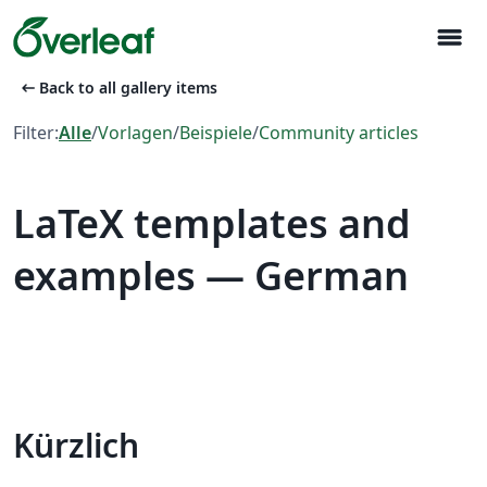
menu
arrow_left_alt
Back to all gallery items
Filter:
Alle
/
Vorlagen
/
Beispiele
/
Community articles
LaTeX templates and
examples — German
Kürzlich