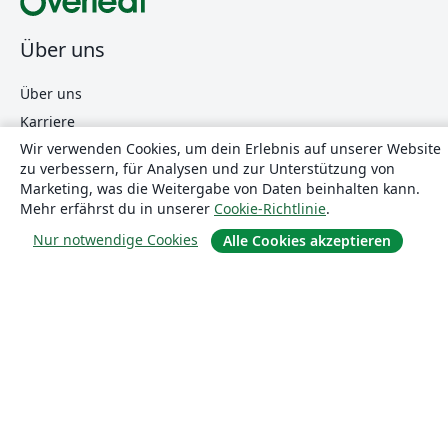
Über uns
Über uns
Karriere
Wir verwenden Cookies, um dein Erlebnis auf unserer Website
Blog
zu verbessern, für Analysen und zur Unterstützung von
Marketing, was die Weitergabe von Daten beinhalten kann.
Mehr erfährst du in unserer
Cookie-Richtlinie
.
Lösungen
Nur notwendige Cookies
Alle Cookies akzeptieren
For business
Für Universitäten
For government
Für Verlage
Customer stories
Lernen