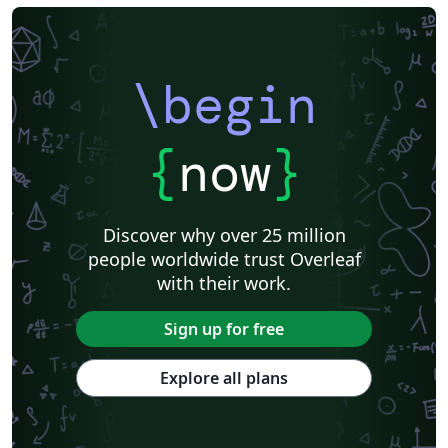
\begin
{
now
}
Discover why over 25 million
people worldwide trust Overleaf
with their work.
Sign up for free
Explore all plans