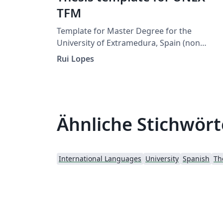
TFM
Template for Master Degree for the
University of Extramedura, Spain (non
official).
Rui Lopes
Ähnliche Stichwört
International Languages
University
Spanish
Th