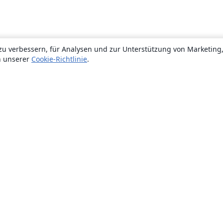
zu verbessern, für Analysen und zur Unterstützung von Marketing
n unserer
Cookie-Richtlinie
.
Über uns
Über uns
Karriere
Blog
Lösungen