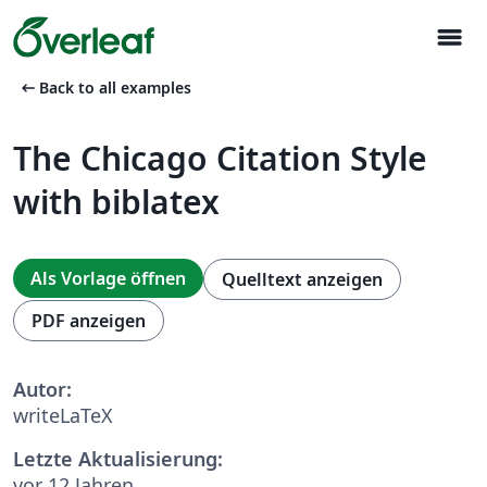
menu
arrow_left_alt
Back to all examples
The Chicago Citation Style
with biblatex
Als Vorlage öffnen
Quelltext anzeigen
PDF anzeigen
Autor:
writeLaTeX
Letzte Aktualisierung:
vor 12 Jahren