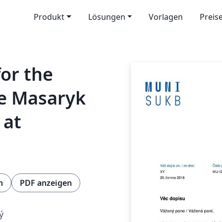
Produkt
Lösungen
Vorlagen
Preis
for the
e Masaryk
 at
n
PDF anzeigen
ý