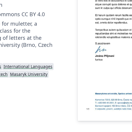
n
Commons CC BY 4.0
for muletter, a
lass for the
 of letters at the
iver­sity (Brno, Czech
s
International Languages
zech
Masaryk University