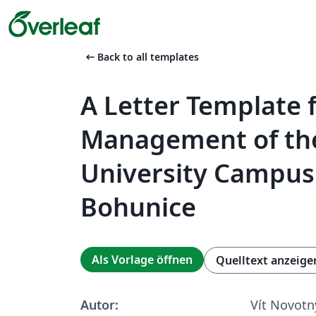
arrow_left_alt
Back to all templates
A Letter Template 
Management of th
University Campus
Bohunice
Als Vorlage öffnen
Quelltext anzeige
Autor:
Vít Novotn