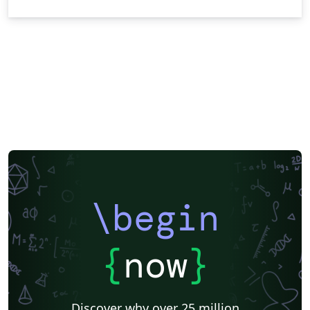
\begin
{
now
}
Discover why over 25 million