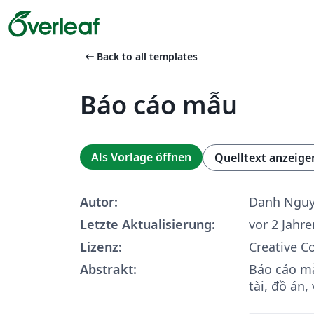
arrow_left_alt
Back to all templates
Báo cáo mẫu
Als Vorlage öffnen
Quelltext anzeige
Autor:
Danh Ngu
Letzte Aktualisierung:
vor 2 Jahre
Lizenz:
Creative 
Abstrakt:
Báo cáo mẫ
tài, đồ án, 