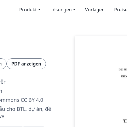
Produkt
Lösungen
Vorlagen
Preis
n
PDF anzeigen
yễn
n
Commons CC BY 4.0
u cho BTL, dự án, đề
vv