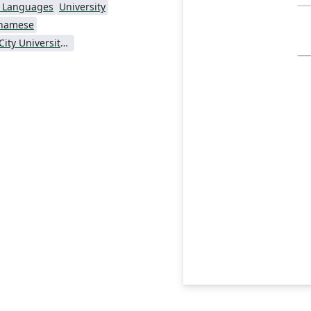
l Languages
University
tnamese
Ho Chi Minh City University of Technology