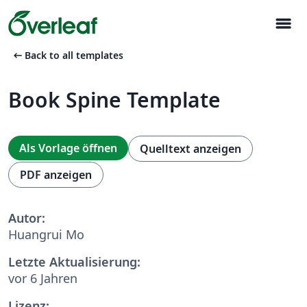
menu
arrow_left_alt
Back to all templates
Book Spine Template
Als Vorlage öffnen
Quelltext anzeigen
PDF anzeigen
Autor:
Huangrui Mo
Letzte Aktualisierung:
vor 6 Jahren
Lizenz: