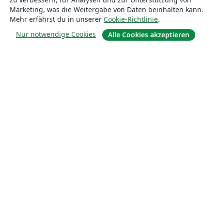
Marketing, was die Weitergabe von Daten beinhalten kann.
Mehr erfährst du in unserer
Cookie-Richtlinie
.
Nur notwendige Cookies
Alle Cookies akzeptieren
Über uns
Über uns
Karriere
Blog
Lösungen
For business
Für Universitäten
For government
Für Verlage
Customer stories