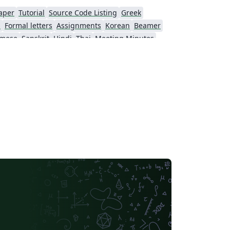
aper
Tutorial
Source Code Listing
Greek
s
Formal letters
Assignments
Korean
Beamer
amese
Sanskrit
Hindi
Thai
Meeting Minutes
Beijing University of Chemical Technology
Guangdong University of Technology
Northwestern Polytechnical University, China (西北工业大学)
Beijing University of Posts and Telecommunications
Fudan University
Nanjing University of Posts and Telecommunications
 University
University of Chinese Academy of Sciences
itime University
Soochow University
South China Normal University
Hong Kong University of Science and Technology
Journal articles