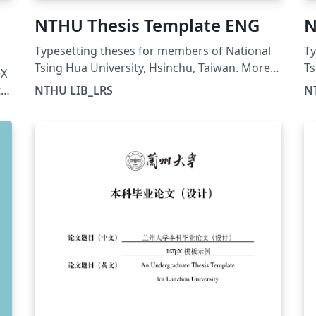
NTHU Thesis Template ENG
N
Typesetting theses for members of National
Ty
Tsing Hua University, Hsinchu, Taiwan. More
Ts
eX
information can be found at
in
ts
NTHU LIB_LRS
N
https://etd.lib.nthu.edu.tw/en/help/download
ht
/
ha
,
Ch
Xe
-
ng