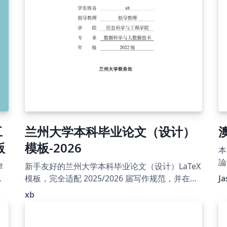
工
兰州大学本科毕业论文（设计）
版
模板-2026
本
論
新手友好的兰州大学本科毕业论文（设计）LaTeX
涵
模
模板，完全适配 2025/2026 届写作规范，并在
Ja
文
Overleaf 和 GitHub 前辈模板的基础上，对格式
xb
面
细节、字体处理、编译入口和新手教程进行了进
ht
e
一步整理、修订和完善，同时解决了前辈们遗留
2
的一些小问题。模板包含完整示例论文、GB/T