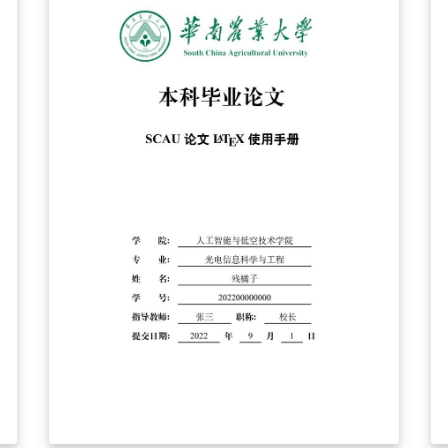
護
7714 参考文献样式、VS Code 编译配方、
Overleaf/本地配置教程和字体说明；Overleaf 免
上传字体体验入口可开箱预览。 本模板主类文件
为 LZUThesis_xb.cls，论文内容请在
template.tex 中编辑。Overleaf 用户可将 Main
document 设置为 template-overleaf.tex 编译；
该文件只是免上传字体入口套壳，会调用
template.tex 并启用 overleaf 字体模式，不建议
直接在其中写正文。本地用户请按教程配置好字
体和编译环境后，直接编译 template.tex。 由于
字体版权原因，项目不包含宋体、黑体、仿宋和
Arial Bold 等字体文件。Overleaf 可先用
template-overleaf.tex 预览；正式提交前建议准
备合法获得的字体文件，并切换回 template.tex
编译，以获得更接近学校规范的字体效果。 本模
板由 xb 学长倾情奉献，并非兰州大学官方模板。
正式提交前，请以学校教务处、所在学院和指导
教师的最新要求为准。 特别感谢 Overleaf 上的兰