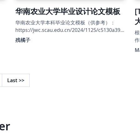
州大学本科生毕业论文模板作者夏生杰学长
华南农业大学毕业设计论文模板
[
（xiashj2021），以及更早期参与兰州大学 LaTeX
毕业论文模板整理、修订和传播的前辈们。 教务
华南农业大学本科毕业论文模板（供参考）：
处相关通知：
https://jwc.scau.edu.cn/2024/1125/c5130a393
根
https://jwc.lzu.edu.cn/tongzhigonggao/shijian
741/page.htm
残橘子
作
jiaoxue/2025/1028/320715.html 具体使用说明
.
ht
请查看 GitHub 仓库：
M
4
https://github.com/xubios/lzu_latex_undergra
ht
duate-thesis-template
1
针
Last
>>
津
作者：刘
版
正
0
er
0
进
及