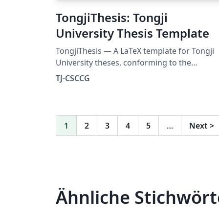
TongjiThesis: Tongji
University Thesis Template
TongjiThesis — A LaTeX template for Tongji
University theses, conforming to the
university's official formatting requirements
TJ-CSCCG
Includes a built-in usage guide, rich
typesetting examples, and real bibliography
entries — ready to use out of the box. Source:
https://github.com/TJ-CSCCG/TongjiThesis
1
2
3
4
5
…
Next
>
Ähnliche Stichwört