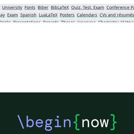
例
University
Fonts
Biber
BibLaTeX
Quiz, Test, Exam
Conference P
say
Exam
Spanish
LuaLaTeX
Posters
Calendars
CVs and résumé
Books
Presentations
Reports
Theses
Japanese
Chemistry
Vietn
Tsinghua University
Letter
Hungarian
University of Shanghai for Science and Technology (USST)
Xi'an Jiaotong University
University of Electronic Science and Technology of China
 Technology
ShanghaiTech University
Shanghai University of International Business and Economics
f Technology
Zhejiang University
Lanzhou University
Mongolian
 Hong Kong
Shanghai Jiao Tong University
Xiamen University
Wuhan
Shanghai University of Finance and Economics
Renmin University of China
Dalian Mar
ity
Chinese Southern University
Chinese University of Hong Kong
National Cheng Kung University
Hong Kong Polytechnic University
\begin
{
now
}