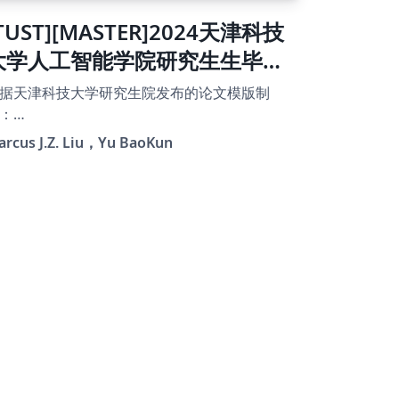
TUST][MASTER]2024天津科技
大学人工智能学院研究生生毕业
论文0.31版
据天津科技大学研究生院发布的论文模版制
：
tps://yjs.tust.edu.cn/xwgz/xzzl/4121f8d5f1d
arcus J.Z. Liu，Yu BaoKun
47d4abd857586a040354.htm
tps://yjs.tust.edu.cn/docs//2025-
2/d35c37c31a144468b163690f9d76a9ed.doc
对模版中对于学硕和专硕的论文要求，制作天
科技大学人工智能学院硕士论文模版，beta版
建征 在0.1版基础上有所修正 清除了0.2
中一些没用的东西，使用效果与0.2无差别。 修
了0.21版的一个无所谓的小错误，使用效果与
.21无差别。 0.22版中忘记修改readme.md了 在
.23版基础上进行了去隐私处理 在0.24版基础上
行了一些细节格式调整，包括参考文献标注以
标题间距 在0.3版基础上添加了参考文献引用示