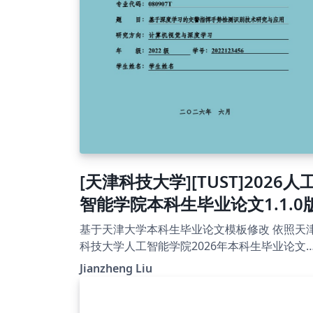
releases: https://github.com/wengan-li/ncku-
thesis-template-latex
[天津科技大学][TUST]2026人
智能学院本科生毕业论文1.1.0
基于天津大学本科生毕业论文模板修改 依照天津
科技大学人工智能学院2026年本科生毕业论文
板制定 1.1.0版，增加了制作匿名版论文的功能
Jianzheng Liu
1.02版，去掉了参考文献中et al.的下划线 1.01
版，重新构建了项目架构，具体内容参见readm
论文封面添加了“专业代码”