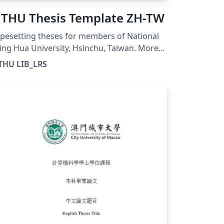
THU Thesis Template ZH-TW
pesetting theses for members of National
ing Hua University, Hsinchu, Taiwan. More
formation can be found at
THU LIB_LRS
tps://etd.lib.nthu.edu.tw/zh-
nt/help/download/ This template is for the
inese thesis format and is compiled with
LaTeX.