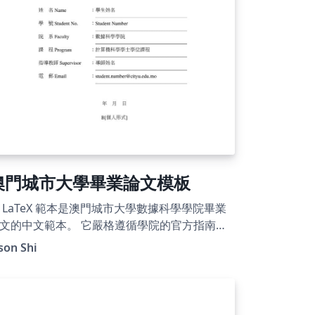
澳門城市大學畢業論文模板
 LaTeX 範本是澳門城市大學數據科學學院畢業
文的中文範本。 它嚴格遵循學院的官方指南，
蓋統一的封面、聲明、前言、章節結構、參考
son Shi
獻、附錄以及整體格式要求。 學院官方指南頁
：
tps://fds.cityu.edu.mo/upcoming_events/55
 免責聲明：本項目並非由澳門城市大學官方維