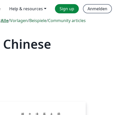
e
Help & resources
Sign up
Anmelden
:
Alle
/
Vorlagen
/
Beispiele
/
Community articles
 Chinese