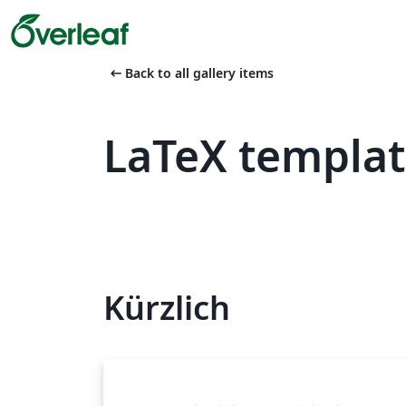
arrow_left_alt
Back to all gallery items
LaTeX templa
Kürzlich