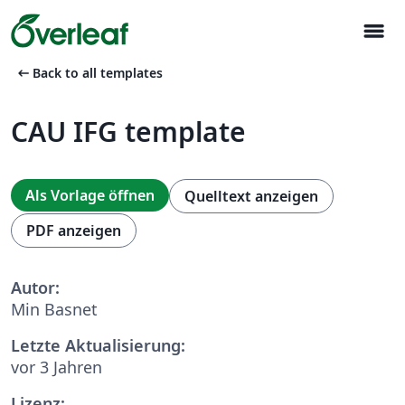
menu
arrow_left_alt
Back to all templates
CAU IFG template
Als Vorlage öffnen
Quelltext anzeigen
PDF anzeigen
Autor:
Min Basnet
Letzte Aktualisierung:
vor 3 Jahren
Lizenz: