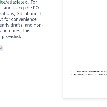
ice/atlaslatex
. For
ts and using the PO
rations, GitLab must
ut for convenience,
early drafts, and non-
and notes, this
s provided.
N