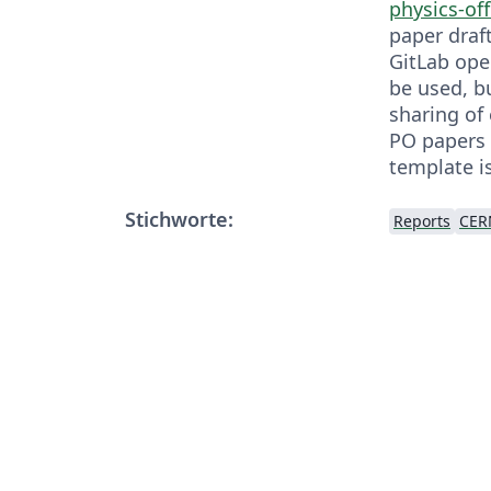
physics-off
paper draf
GitLab ope
be used, b
sharing of 
PO papers 
template i
Stichworte:
Reports
CER