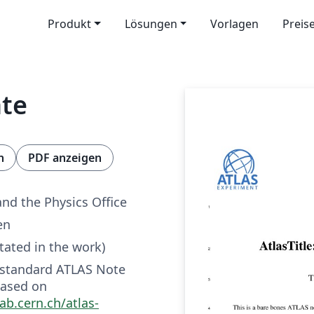
Produkt
Lösungen
Vorlagen
Preis
te
n
PDF anzeigen
and the Physics Office
en
tated in the work)
e standard ATLAS Note
based on
lab.cern.ch/atlas-