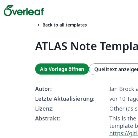
arrow_left_alt
Back to all templates
ATLAS Note Templa
Als Vorlage öffnen
Quelltext anzeige
Autor:
Ian Brock 
Letzte Aktualisierung:
vor 10 Tag
Lizenz:
Other (as s
Abstrakt:
This is th
template 
https://git