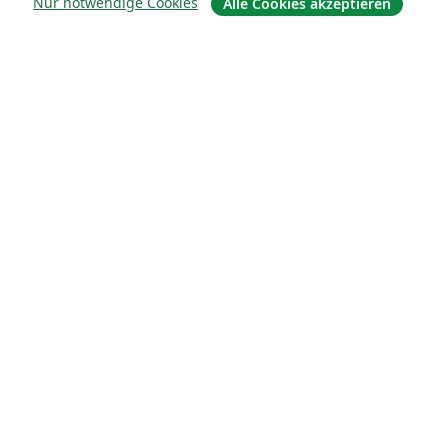
Nur notwendige Cookies
Alle Cookies akzeptieren
Über uns
Über uns
Karriere
Blog
Lösungen
For business
Für Universitäten
For government
Für Verlage
Customer stories
Lernen