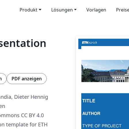
Produkt
Lösungen
Vorlagen
Preis
sentation
n
PDF anzeigen
andia, Dieter Hennig
ren
Commons CC BY 4.0
on template for ETH