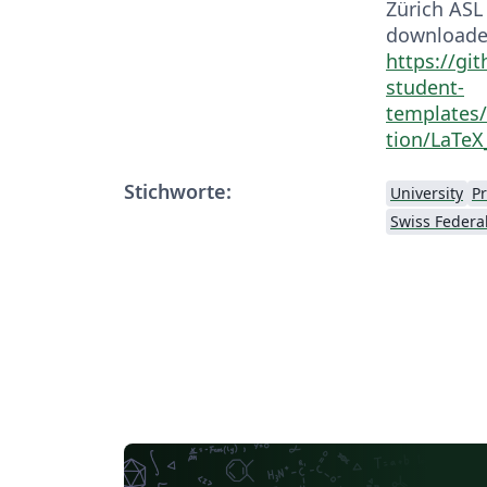
Zürich ASL
downloade
https://gi
student-
templates/
tion/LaTe
Stichworte:
University
P