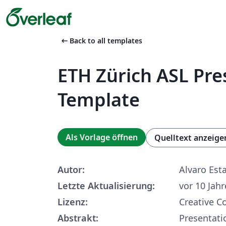
arrow_left_alt
Back to all templates
ETH Zürich ASL Pre
Template
Als Vorlage öffnen
Quelltext anzeige
Autor:
Alvaro Est
Letzte Aktualisierung:
vor 10 Jah
Lizenz:
Creative 
Abstrakt:
Presentati