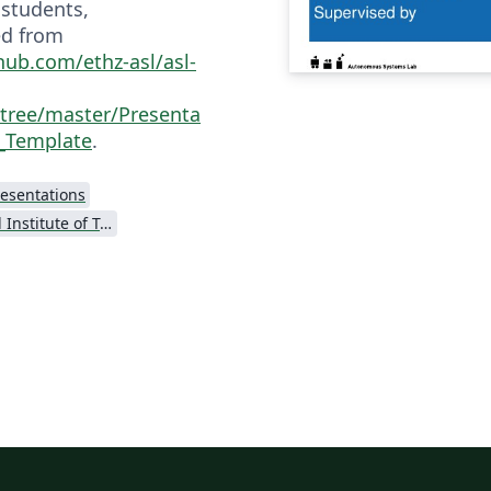
 students,
d from
thub.com/ethz-asl/asl-
tree/master/Presenta
X_Template
.
resentations
Swiss Federal Institute of Technology in Zurich (ETH Zürich)