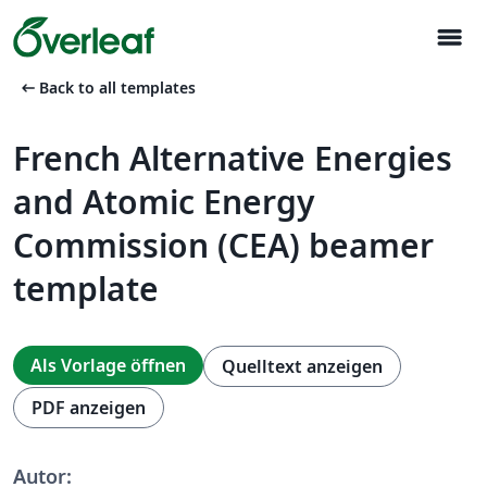
menu
arrow_left_alt
Back to all templates
French Alternative Energies
and Atomic Energy
Commission (CEA) beamer
template
Als Vorlage öffnen
Quelltext anzeigen
PDF anzeigen
Autor: