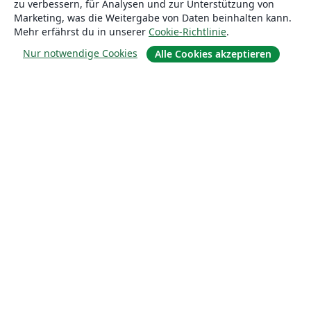
zu verbessern, für Analysen und zur Unterstützung von
Marketing, was die Weitergabe von Daten beinhalten kann.
Mehr erfährst du in unserer
Cookie-Richtlinie
.
Nur notwendige Cookies
Alle Cookies akzeptieren
Über uns
Über uns
Karriere
Blog
Lösungen
For business
Für Universitäten
For government
Für Verlage
Customer stories