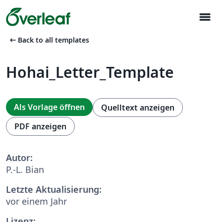
menu
arrow_left_alt
Back to all templates
Hohai_Letter_Template
Als Vorlage öffnen
Quelltext anzeigen
PDF anzeigen
Autor:
P.-L. Bian
Letzte Aktualisierung:
vor einem Jahr
Lizenz: