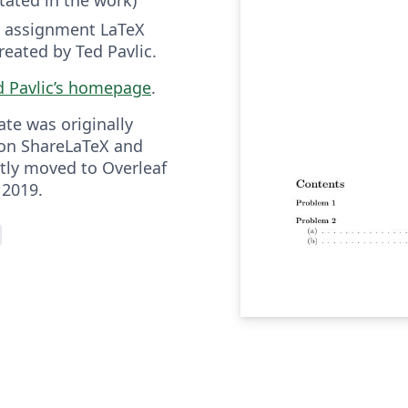
assignment LaTeX
reated by Ted Pavlic.
d Pavlic’s homepage
.
ate was originally
on ShareLaTeX and
ly moved to Overleaf
 2019.