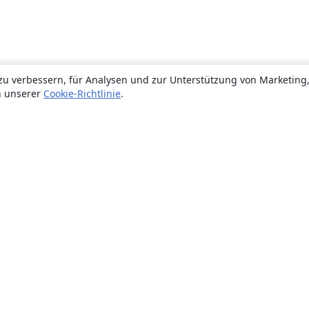
zu verbessern, für Analysen und zur Unterstützung von Marketing
n unserer
Cookie-Richtlinie
.
Über uns
Über uns
Karriere
Blog