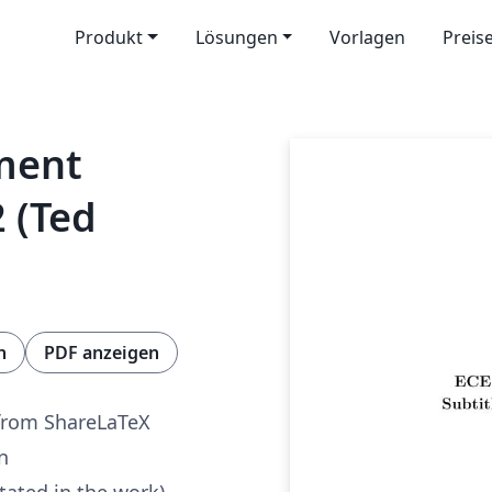
Produkt
Lösungen
Vorlagen
Preis
ment
2 (Ted
n
PDF anzeigen
from ShareLaTeX
n
tated in the work)