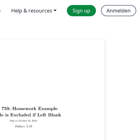
e
Help & resources
Sign up
Anmelden