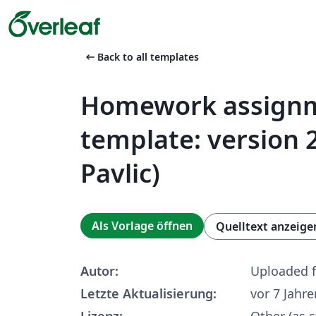
arrow_left_alt
Back to all templates
Homework assign
template: version 
Pavlic)
Als Vorlage öffnen
Quelltext anzeige
Autor:
Uploaded 
Letzte Aktualisierung:
vor 7 Jahre
Lizenz:
Other (as s