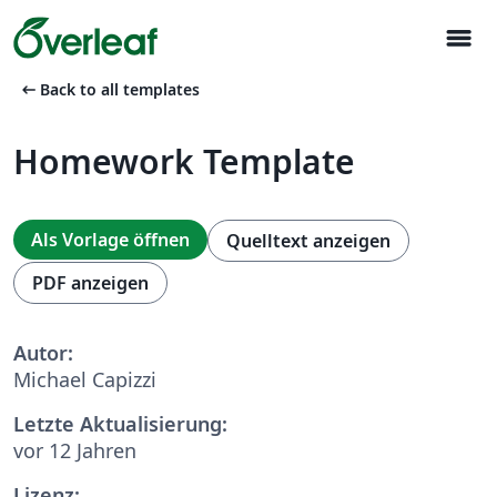
menu
arrow_left_alt
Back to all templates
Homework Template
Als Vorlage öffnen
Quelltext anzeigen
PDF anzeigen
Autor:
Michael Capizzi
Letzte Aktualisierung:
vor 12 Jahren
Lizenz: