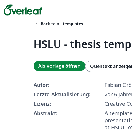
arrow_left_alt
Back to all templates
HSLU - thesis temp
Als Vorlage öffnen
Quelltext anzeige
Autor:
Fabian Grö
Letzte Aktualisierung:
vor 6 Jahre
Lizenz:
Creative 
Abstrakt:
A template
presentatio
at HSLU. Y