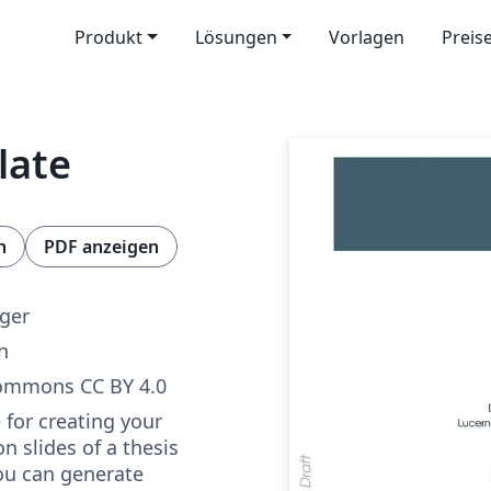
Produkt
Lösungen
Vorlagen
Preis
late
n
PDF anzeigen
ger
n
Commons CC BY 4.0
 for creating your
n slides of a thesis
ou can generate