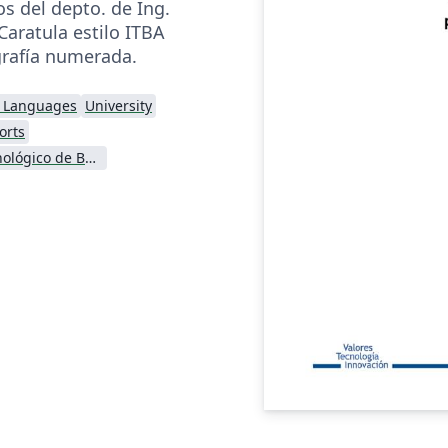
s del depto. de Ing.
Caratula estilo ITBA
grafía numerada.
l Languages
University
orts
Instituto Tecnológico de Buenos Aires