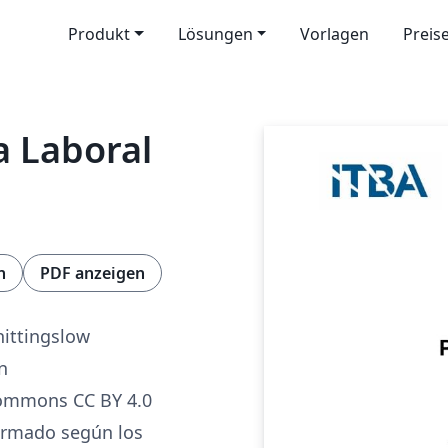
Produkt
Lösungen
Vorlagen
Preis
a Laboral
n
PDF anzeigen
hittingslow
n
Commons CC BY 4.0
rmado según los