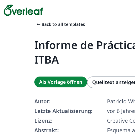
arrow_left_alt
Back to all templates
Informe de Práctic
ITBA
Als Vorlage öffnen
Quelltext anzeige
Autor:
Patricio W
Letzte Aktualisierung:
vor 6 Jahre
Lizenz:
Creative 
Abstrakt:
Esquema a