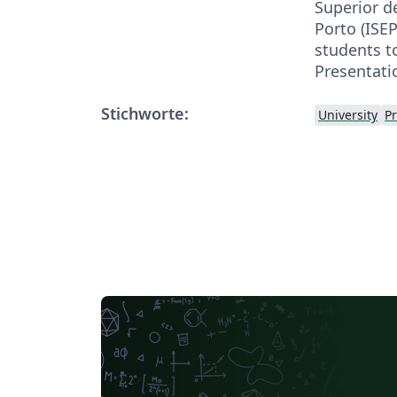
Superior d
Porto (ISEP
students t
Presentati
Stichworte:
University
P