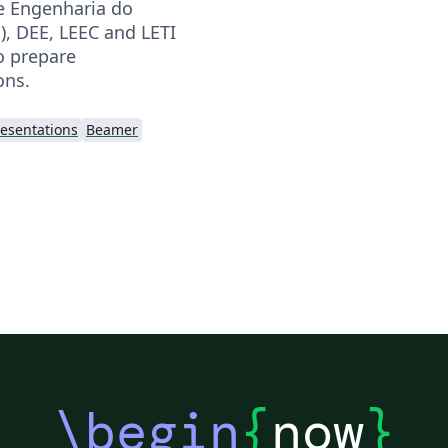
e Engenharia do
), DEE, LEEC and LETI
o prepare
ons.
resentations
Beamer
\begin
{
now
}