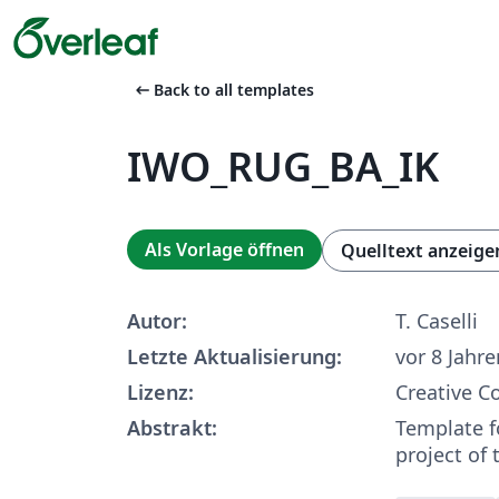
arrow_left_alt
Back to all templates
IWO_RUG_BA_IK
Als Vorlage öffnen
Quelltext anzeige
Autor:
T. Caselli
Letzte Aktualisierung:
vor 8 Jahre
Lizenz:
Creative 
Abstrakt:
Template fo
project of 