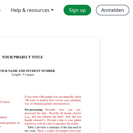
e
Help & resources
Sign up
Anmelden