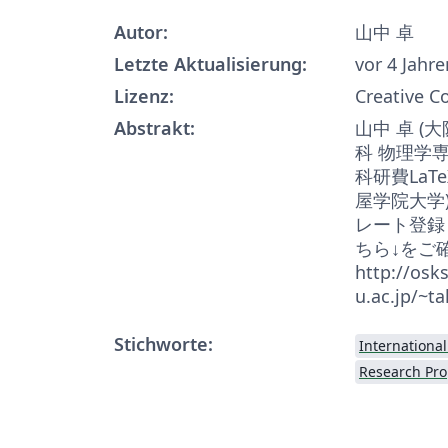
Autor:
山中 卓
Letzte Aktualisierung:
vor 4 Jahre
Lizenz:
Creative 
Abstrakt:
山中 卓 (
科 物理学
科研費LaT
屋学院大学
レート登録
ちら↓をご
http://osk
u.ac.jp/~t
Stichworte:
Internationa
Research Pro