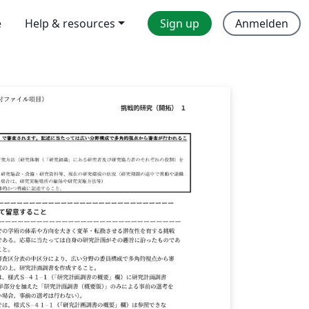
e
Help & resources
Sign up
Anmelden