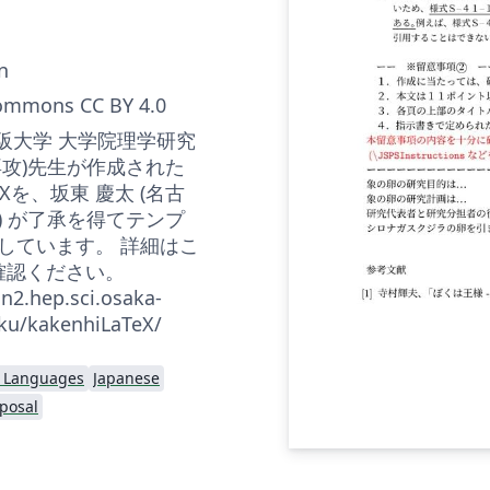
n
Commons CC BY 4.0
大阪大学 大学院理学研究
専攻)先生が作成された
eXを、坂東 慶太 (名古
) が了承を得てテンプ
しています。 詳細はこ
確認ください。
sn2.hep.sci.osaka-
aku/kakenhiLaTeX/
l Languages
Japanese
posal