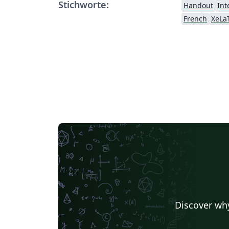
Stichworte:
Handout
Int
French
XeLa
Discover why