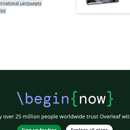
ernational Languages
TeX
\begin
{
now
}
 over 25 million people worldwide trust Overleaf wit
Sign up for free
Explore all plans