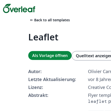
arrow_left_alt
Back to all templates
Leaflet
Als Vorlage öffnen
Quelltext anzeige
Autor:
Olivier Car
Letzte Aktualisierung:
vor 8 Jahre
Lizenz:
Creative 
Abstrakt:
Flyer temp
p
leaflet