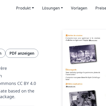
Produkt
Lösungen
Vorlagen
Preis
n
PDF anzeigen
rère
n
Commons CC BY 4.0
late based on the
ackage.