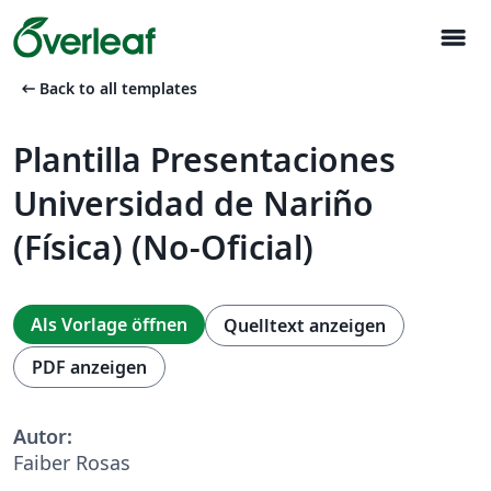
menu
arrow_left_alt
Back to all templates
Plantilla Presentaciones
Universidad de Nariño
(Física) (No-Oficial)
Als Vorlage öffnen
Quelltext anzeigen
PDF anzeigen
Autor:
Faiber Rosas