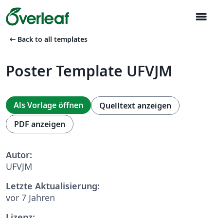
menu
arrow_left_alt
Back to all templates
Poster Template UFVJM
Als Vorlage öffnen
Quelltext anzeigen
PDF anzeigen
Autor:
UFVJM
Letzte Aktualisierung:
vor 7 Jahren
Lizenz: