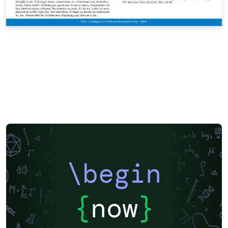
\begin
{
now
}