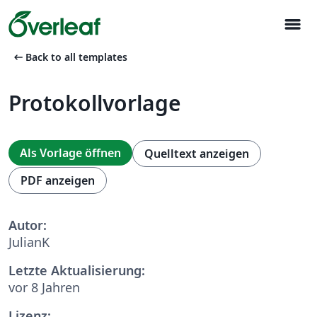
menu
arrow_left_alt
Back to all templates
Protokollvorlage
Als Vorlage öffnen
Quelltext anzeigen
PDF anzeigen
Autor:
JulianK
Letzte Aktualisierung:
vor 8 Jahren
Lizenz: