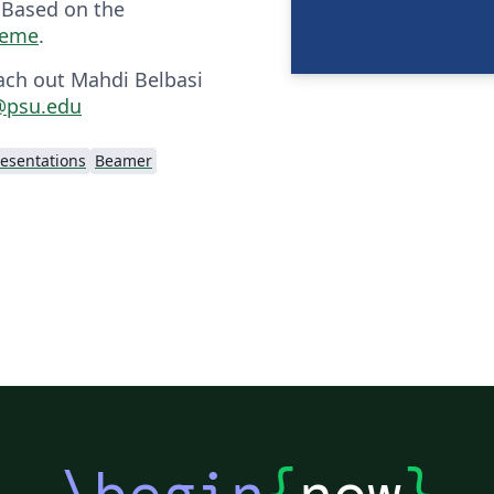
. Based on the
heme
.
ach out Mahdi Belbasi
@psu.edu
resentations
Beamer
\begin
{
now
}