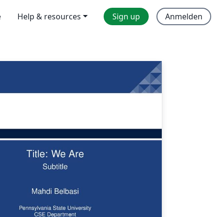
e
Help & resources
Sign up
Anmelden