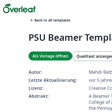
arrow_left_alt
Back to all templates
PSU Beamer Templ
Als Vorlage öffnen
Quelltext anzeige
Autor:
Mahdi Belb
Letzte Aktualisierung:
vor 5 Jahre
Lizenz:
Creative 
Abstrakt:
A Beamer T
College of
the Pennsy