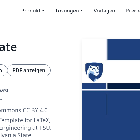
Produkt
Lösungen
Vorlagen
Preis
ate
n
PDF anzeigen
asi
n
Commons CC BY 4.0
emplate for LaTeX,
 Engineering at PSU,
lvania State