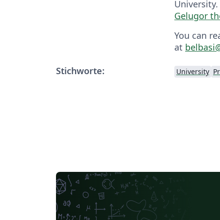
University
Gelugor t
You can re
at
belbasi
Stichworte:
University
P