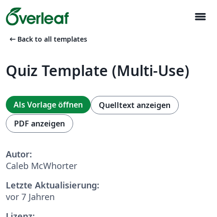
menu
arrow_left_alt
Back to all templates
Quiz Template (Multi-Use)
Als Vorlage öffnen
Quelltext anzeigen
PDF anzeigen
Autor:
Caleb McWhorter
Letzte Aktualisierung:
vor 7 Jahren
Lizenz: