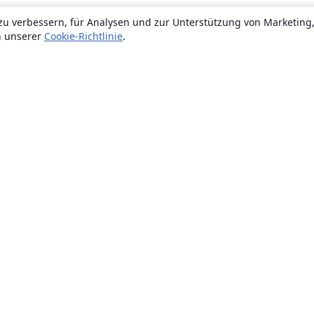
zu verbessern, für Analysen und zur Unterstützung von Marketing
n unserer
Cookie-Richtlinie
.
Über uns
Über uns
Karriere
Blog
Lösungen
For business