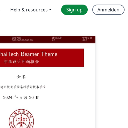
e
Help & resources
Sign up
Anmelden