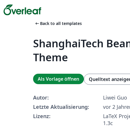
arrow_left_alt
Back to all templates
ShanghaiTech Bea
Theme
Als Vorlage öffnen
Quelltext anzeige
Autor:
Liwei Guo
Letzte Aktualisierung:
vor 2 Jahre
Lizenz:
LaTeX Proj
1.3c