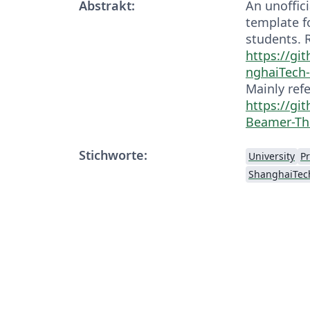
Abstrakt:
An unoffic
template f
students. 
https://gi
nghaiTech
Mainly ref
https://gi
Beamer-T
Stichworte:
University
P
ShanghaiTech