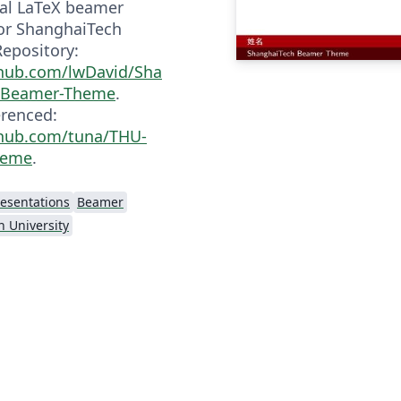
ial LaTeX beamer
or ShanghaiTech
Repository:
thub.com/lwDavid/Sha
-Beamer-Theme
.
erenced:
thub.com/tuna/THU-
heme
.
resentations
Beamer
 University