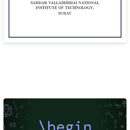
\begin