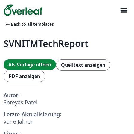
menu
arrow_left_alt
Back to all templates
SVNITMTechReport
Als Vorlage öffnen
Quelltext anzeigen
PDF anzeigen
Autor:
Shreyas Patel
Letzte Aktualisierung:
vor 6 Jahren
Lizenz: