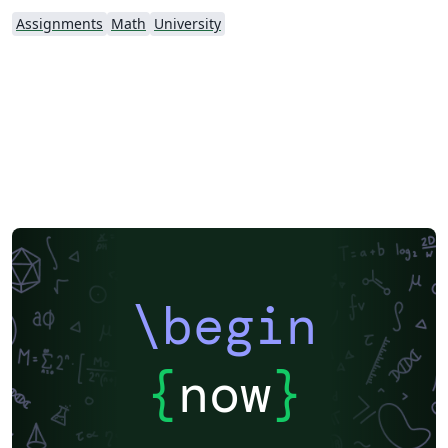
Assignments
Math
University
\begin
{
now
}