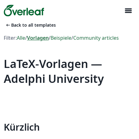
menu
arrow_left_alt
Back to all templates
Filter:
Alle
/
Vorlagen
/
Beispiele
/
Community articles
LaTeX-Vorlagen —
Adelphi University
Kürzlich