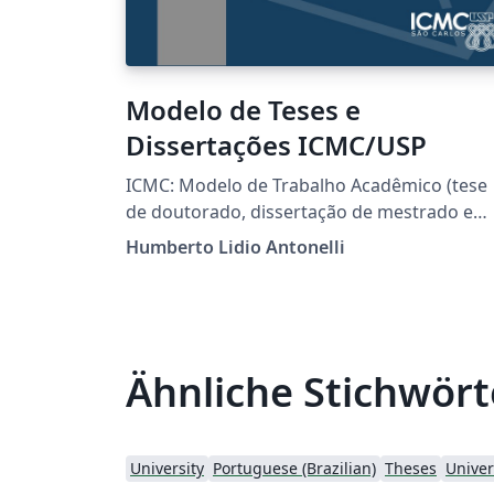
Modelo de Teses e
Dissertações ICMC/USP
ICMC: Modelo de Trabalho Acadêmico (tese
de doutorado, dissertação de mestrado e
trabalhos monográficos em geral) em
Humberto Lidio Antonelli
conformidade com ABNT NBR 14724:2011:
Informação e documentação - Trabalhos
acadêmicos - Apresentação Link original:
https://github.com/lordantonelli/thesis-
model-icmc
Ähnliche Stichwört
University
Portuguese (Brazilian)
Theses
Univer