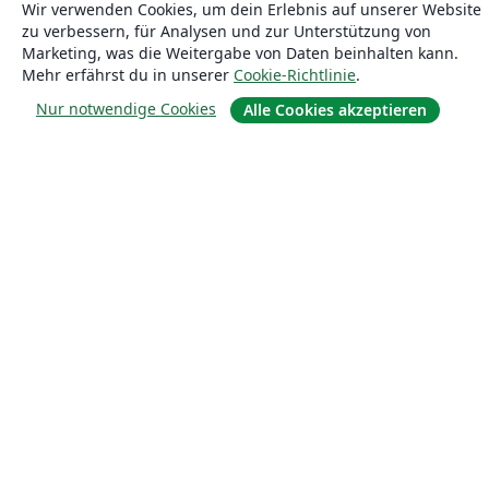
Wir verwenden Cookies, um dein Erlebnis auf unserer Website
zu verbessern, für Analysen und zur Unterstützung von
Marketing, was die Weitergabe von Daten beinhalten kann.
Mehr erfährst du in unserer
Cookie-Richtlinie
.
Über uns
Nur notwendige Cookies
Alle Cookies akzeptieren
Über uns
Karriere
Blog
Lösungen
For business
Für Universitäten
For government
Für Verlage
Customer stories