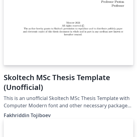
Skoltech MSc Thesis Template
(Unofficial)
This is an unofficial Skoltech MSc Thesis Template with
Computer Modern font and other necessary packages.
The last updates were done on September 6, 2023
Fakhriddin Tojiboev