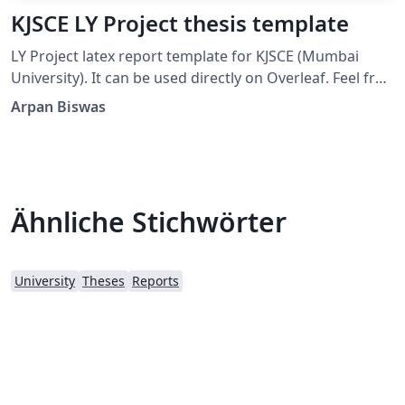
KJSCE LY Project thesis template
LY Project latex report template for KJSCE (Mumbai
University). It can be used directly on Overleaf. Feel free
to use and modify the template.
Arpan Biswas
Ähnliche Stichwörter
University
Theses
Reports