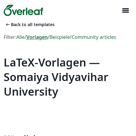
menu
arrow_left_alt
Back to all templates
Filter:
Alle
/
Vorlagen
/
Beispiele
/
Community articles
LaTeX-Vorlagen —
Somaiya Vidyavihar
University