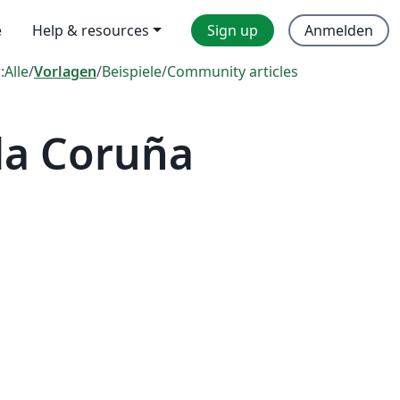
e
Help & resources
Sign up
Anmelden
:
Alle
/
Vorlagen
/
Beispiele
/
Community articles
da Coruña