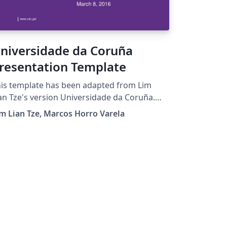
niversidade da Coruña
resentation Template
is template has been adapted from Lim
Tze's version Universidade da Coruña.
16 Marcos Horro Varela
m Lian Tze, Marcos Horro Varela