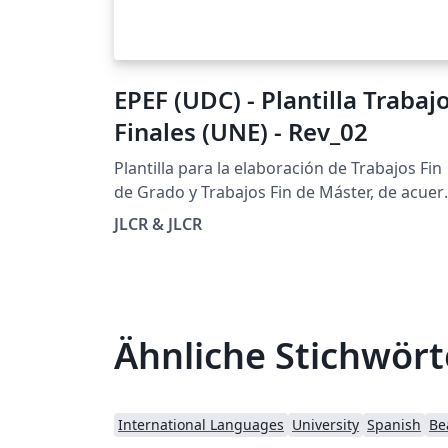
EPEF (UDC) - Plantilla Trabaj
Finales (UNE) - Rev_02
Plantilla para la elaboración de Trabajos Fin
de Grado y Trabajos Fin de Máster, de acue
a la norma UNE 157001:2014 de Criterios
JLCR & JLCR
generales para la elaboración formal de los
documentos que constituyen un proyecto
técnico.
Ähnliche Stichwört
International Languages
University
Spanish
Be