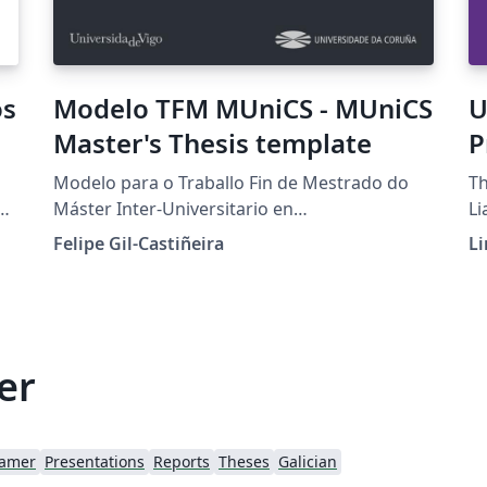
os
Modelo TFM MUniCS - MUniCS
U
Master's Thesis template
P
Modelo para o Traballo Fin de Mestrado do
Th
rdo
Máster Inter-Universitario en
Lian 
Ciberseguridade (MUniCS) das Universidades
20
Felipe Gil-Castiñeira
Li
de Vigo e da Coruña. Baseado en Clean Thesis
de Ricardo Langner MUniCS Master's Thesis
template for the Universities of Vigo and
Coruña. Based on Clean Thesis by Ricardo
Langner
er
amer
Presentations
Reports
Theses
Galician