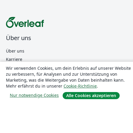
Über uns
Über uns
Karriere
Blog
Wir verwenden Cookies, um dein Erlebnis auf unserer Website
zu verbessern, für Analysen und zur Unterstützung von
Marketing, was die Weitergabe von Daten beinhalten kann.
Mehr erfährst du in unserer
Cookie-Richtlinie
.
Lösungen
Nur notwendige Cookies
Alle Cookies akzeptieren
For business
Für Universitäten
For government
Für Verlage