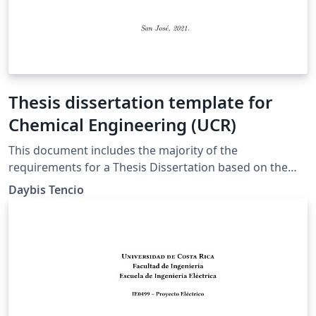
Thesis dissertation template for
Chemical Engineering (UCR)
This document includes the majority of the
requirements for a Thesis Dissertation based on the
Chemical Engineer Department Criteria at the
Daybis Tencio
University of Costa Rica (UCR, 2021).