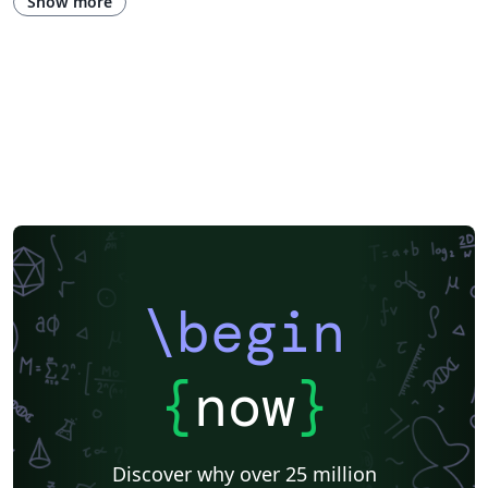
Show more
\begin
{
now
}
Discover why over 25 million