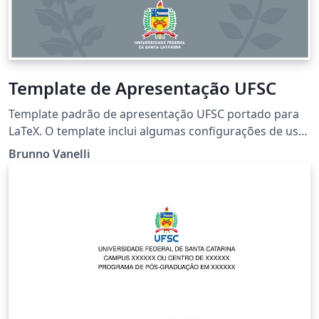
Template de Apresentação UFSC
Template padrão de apresentação UFSC portado para
LaTeX. O template inclui algumas configurações de uso
como inserção de imagens, equações e colunas duplas.
Brunno Vanelli
Para mais informações e obter o template em PPT,
acesse: http://identidade.ufsc.br/modelos-para-
apresentacoes/