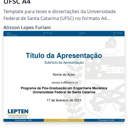
UFSC A4
Template para teses e dissertações da Universidade
Federal de Santa Catarina (UFSC) no formato A4
utilizando a classe abntex2.
Alisson Lopes Furlani