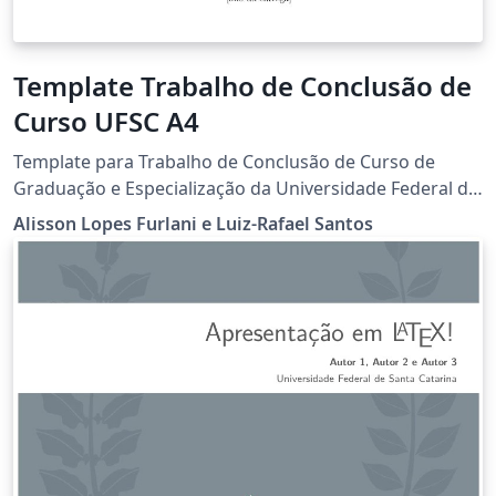
Template Trabalho de Conclusão de
Curso UFSC A4
Template para Trabalho de Conclusão de Curso de
Graduação e Especialização da Universidade Federal de
Santa Catarina (UFSC) no formato A4 utilizando a classe
Alisson Lopes Furlani e Luiz-Rafael Santos
abntex2.