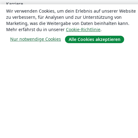
Karriere
Wir verwenden Cookies, um dein Erlebnis auf unserer Website
Blog
zu verbessern, für Analysen und zur Unterstützung von
Marketing, was die Weitergabe von Daten beinhalten kann.
Mehr erfährst du in unserer
Cookie-Richtlinie
.
Lösungen
Nur notwendige Cookies
Alle Cookies akzeptieren
For business
Für Universitäten
For government
Für Verlage
Customer stories
Lernen
Erste Schritte mit LaTeX in Overleaf
Vorlagen
Webinare