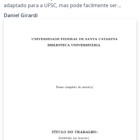
adaptado para a UFSC, mas pode facilmente ser
modificado para atender a outras universidades.
Daniel Girardi