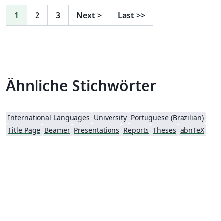
1
2
3
Next
>
Last
>>
Ähnliche Stichwörter
International Languages
University
Portuguese (Brazilian)
Title Page
Beamer
Presentations
Reports
Theses
abnTeX