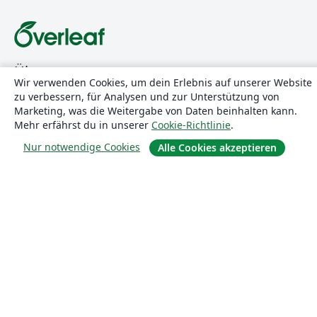
Über uns
Wir verwenden Cookies, um dein Erlebnis auf unserer Website
zu verbessern, für Analysen und zur Unterstützung von
Über uns
Marketing, was die Weitergabe von Daten beinhalten kann.
Karriere
Mehr erfährst du in unserer
Cookie-Richtlinie
.
Blog
Nur notwendige Cookies
Alle Cookies akzeptieren
Lösungen
For business
Für Universitäten
For government
Für Verlage
Customer stories