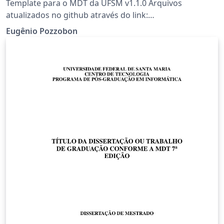
Template para o MDT da UFSM v1.1.0 Arquivos
atualizados no github através do link:
https://github.com/Eugenio-Pozzobon/mdt-ufsm-2021-
Eugênio Pozzobon
latex Observação: template revisado pelos
bibliotecários da UFSM.