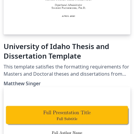
University of Idaho Thesis and
Dissertation Template
This template satisfies the formatting requirements for
Masters and Doctoral theses and dissertations from
the College of Graduate Studies at the University of
Matthew Singer
Idaho. It's easy to use and allows you to write each
chapter as a separate tex document.