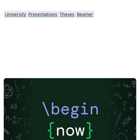
University
Presentations
Theses
Beamer
\begin
{
now
}