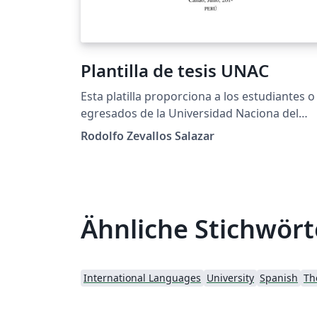
Plantilla de tesis UNAC
Esta platilla proporciona a los estudiantes o
egresados de la Universidad Naciona del
Callao una forma más fácil de redactar sus
Rodolfo Zevallos Salazar
tesis.
Ähnliche Stichwört
International Languages
University
Spanish
Th