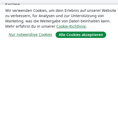
Karriere
Wir verwenden Cookies, um dein Erlebnis auf unserer Website
Blog
zu verbessern, für Analysen und zur Unterstützung von
Marketing, was die Weitergabe von Daten beinhalten kann.
Mehr erfährst du in unserer
Cookie-Richtlinie
.
Lösungen
Nur notwendige Cookies
Alle Cookies akzeptieren
For business
Für Universitäten
For government
Für Verlage
Customer stories
Lernen
Erste Schritte mit LaTeX in Overleaf
Vorlagen
Webinare