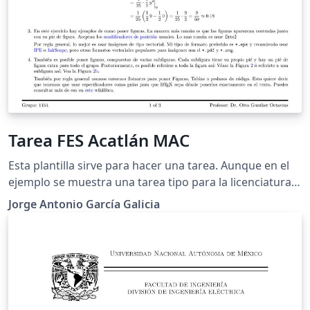
Tarea FES Acatlán MAC
Esta plantilla sirve para hacer una tarea. Aunque en el
ejemplo se muestra una tarea tipo para la licenciatura
en Matemáticas Aplicadas y Computación de la FES
Jorge Antonio García Galicia
Acatlán, todo esto puede ser editado por lo que en
general es una plantilla para hacer una tarea en
español. La idea es que uses esta plantilla para hacer
las típicas tareas que contienen ejercicios de
matemáticas y computación. De aquellas que se suelen
entregar cada semana. Con eso en mente la plantilla es