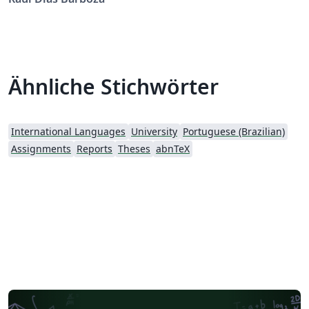
Ähnliche Stichwörter
International Languages
University
Portuguese (Brazilian)
Assignments
Reports
Theses
abnTeX