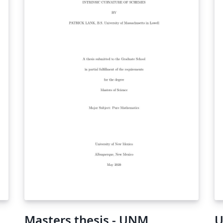
Masters thesis - UNM
U