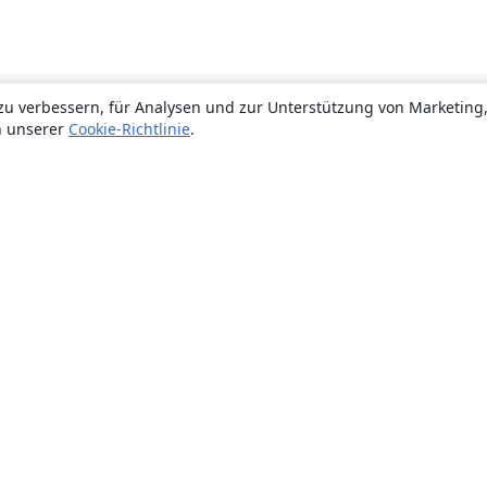
zu verbessern, für Analysen und zur Unterstützung von Marketing
n unserer
Cookie-Richtlinie
.
Über uns
Über uns
Karriere
Blog
Lösungen