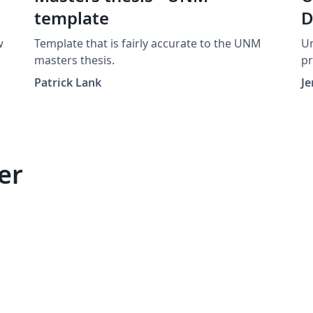
template
D
w
Template that is fairly accurate to the UNM
Un
masters thesis.
pr
Patrick Lank
J
er