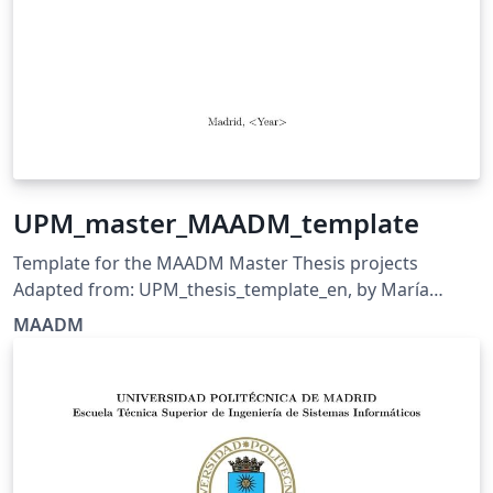
UPM_master_MAADM_template
Template for the MAADM Master Thesis projects
Adapted from: UPM_thesis_template_en, by María
Blanco https://www.overleaf.com/latex/templates/upm-
MAADM
thesis-template-en/nzjnspqsxfmm