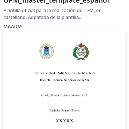
Plantilla oficial para la realización del TFM, en
castellano. Adpatada de la plantilla
"UPM_thesis_template_en", de María Blanco
MAADM
https://www.overleaf.com/latex/templates/upm-thesis-
template-en/nzjnspqsxfmm