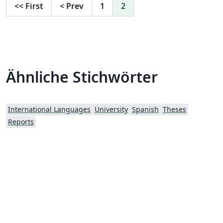
<<
First
<
Prev
1
2
Ähnliche Stichwörter
International Languages
University
Spanish
Theses
Reports