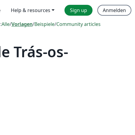
e
Help & resources
Sign up
Anmelden
:
Alle
/
Vorlagen
/
Beispiele
/
Community articles
e Trás-os-