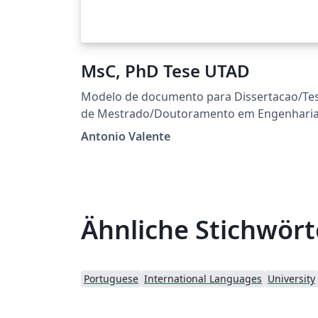
MsC, PhD Tese UTAD
Modelo de documento para Dissertacao/Te
de Mestrado/Doutoramento em Engenhari
Electrotecnica e de Computadores. Raul
Antonio Valente
Morais, 2007 - 2008 Manuel Cabral, 2008
Antonio Valente, 2004-2018
Ähnliche Stichwört
Portuguese
International Languages
University