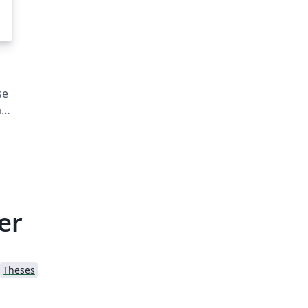
se
a
er
Theses